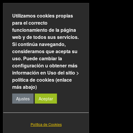
Utilizamos cookies propias
para el correcto
funcionamiento de la página
web y de todos sus servicios.
Si continúa navegando,
Qué ofrecemos
consideramos que acepta su
uso. Puede cambiar la
22 Octubre 2014
Creado: 22 Octubre 2014
configuración u obtener más
Visto: 12197
información en Uso del sitio >
política de cookies (enlace
más abajo)
¿Qué ofrece AJDEPLA a
Ajustes
Aceptar
sus asociados?
Asesoramiento jurídico en sus relaciones con la Administración y
Política de Cookies
en el desempeño de sus funciones directivas en la Policía Local.