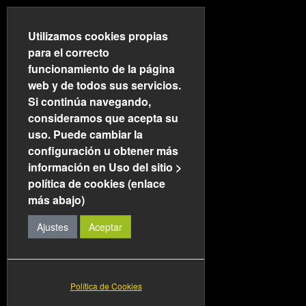
Utilizamos cookies propias
para el correcto
funcionamiento de la página
web y de todos sus servicios.
Si continúa navegando,
XVI Congreso de
consideramos que acepta su
uso. Puede cambiar la
AJDEPLA
configuración u obtener más
información en Uso del sitio >
22 Noviembre 2018
política de cookies (enlace
Creado: 22 Noviembre 2018
Visto: 3808
más abajo)
Ajustes
Aceptar
22 NOVIEMBRE 2018
Política de Cookies
NOTA DE PRENSA